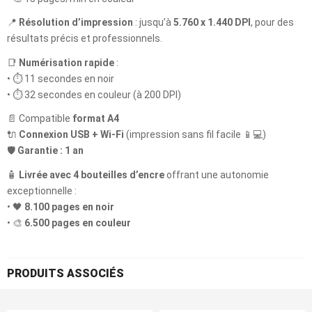
📍
Résolution d’impression
: jusqu’à
5.760 x 1.440 DPI
, pour des
résultats précis et professionnels.
📑
Numérisation rapide
:
• ⏱️ 11 secondes en noir
• ⏱️ 32 secondes en couleur (à 200 DPI)
📄 Compatible
format A4
🔌
Connexion USB + Wi-Fi
(impression sans fil facile 📱💻)
🛡️
Garantie : 1 an
🧴
Livrée avec 4 bouteilles d’encre
offrant une autonomie
exceptionnelle :
• 🖤
8.100 pages en noir
• 🎨
6.500 pages en couleur
PRODUITS ASSOCIÉS