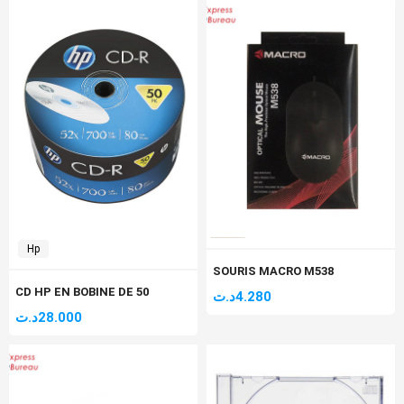
Hp
SOURIS MACRO M538
CD HP EN BOBINE DE 50
د.ت
4.280
د.ت
28.000