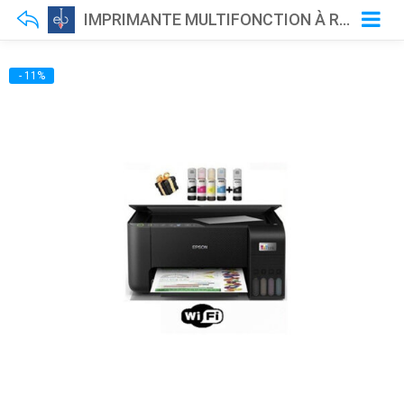
IMPRIMANTE MULTIFONCTION À RÉSERVOIR INTÉGRÉ 3-EN-1 COULEUR WIFI – EPSON ECOTANK L3251
- 11%