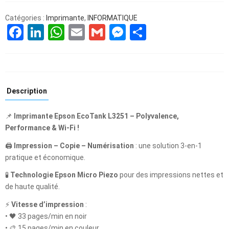
Catégories :
Imprimante
,
INFORMATIQUE
Facebook
LinkedIn
WhatsApp
Email
Gmail
Messenger
Partager
Description
📌
Imprimante Epson EcoTank L3251 – Polyvalence,
Performance & Wi-Fi !
🖨️
Impression – Copie – Numérisation
: une solution 3-en-1
pratique et économique.
🧪
Technologie Epson Micro Piezo
pour des impressions nettes et
de haute qualité.
⚡
Vitesse d’impression
:
• 🖤 33 pages/min en noir
• 🎨 15 pages/min en couleur