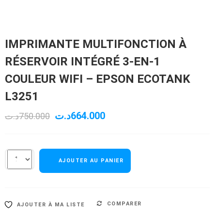
IMPRIMANTE MULTIFONCTION À
RÉSERVOIR INTÉGRÉ 3-EN-1
COULEUR WIFI – EPSON ECOTANK
L3251
Le
Le
د.ت
664.000
د.ت
750.000
prix
prix
initial
actuel
AJOUTER AU PANIER
était :
est :
664.000د.ت.
750.000د.ت.
COMPARER
AJOUTER À MA LISTE