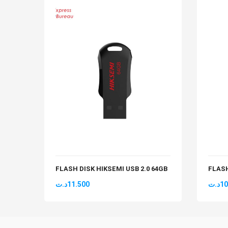
FLASH DISK HIKSEMI USB 2.0 64GB
FLASH
د.ت
11.500
د.ت
10