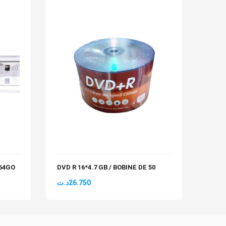
 64GO
DVD R 16*4.7 GB / BOBINE DE 50
FLAS
د.ت
26.750
د.ت
1