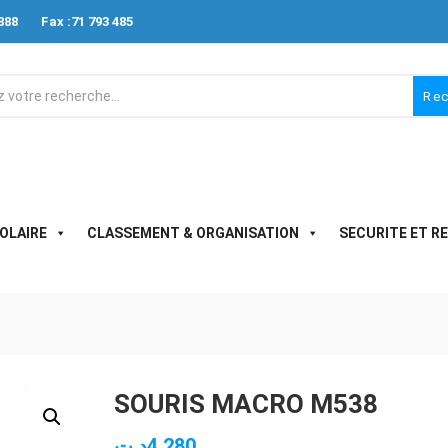
888
Fax :71 793 485
Re
OLAIRE
CLASSEMENT & ORGANISATION
SECURITE ET R
SOURIS MACRO M538
د.ت
4.280