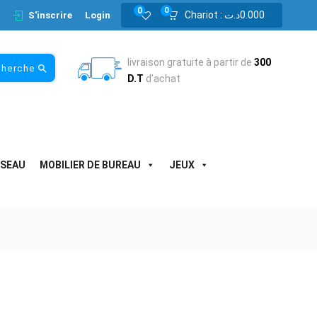
0
0
Chariot :
د.ت
0.000
S'inscrire
Login
livraison gratuite à partir de
300
cherche
D.T
d'achat
ESEAU
MOBILIER DE BUREAU
JEUX