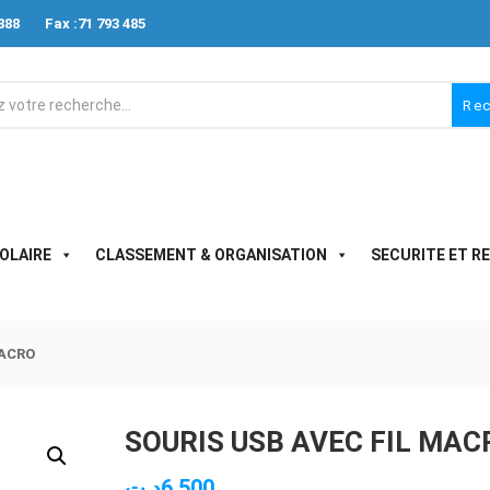
888
Fax :71 793 485
Re
OLAIRE
CLASSEMENT & ORGANISATION
SECURITE ET R
MACRO
SOURIS USB AVEC FIL MAC
د.ت
6.500