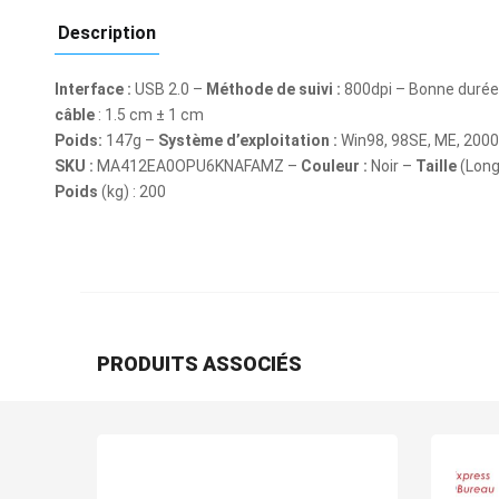
Description
Interface
:
USB 2.0 –
Méthode de suivi :
800dpi – Bonne durée
câble
: 1.5 cm ± 1 cm
Poids:
147g –
Système d’exploitation :
Win98, 98SE, ME, 2000,
SKU :
MA412EA0OPU6KNAFAMZ –
Couleur :
Noir –
Taille
(Long
Poids
(kg) : 200
PRODUITS ASSOCIÉS