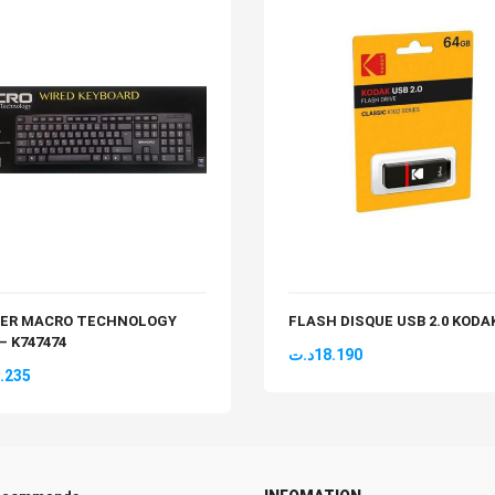
IER MACRO TECHNOLOGY
FLASH DISQUE USB 2.0 KODA
 – K747474
د.ت
18.190
.235