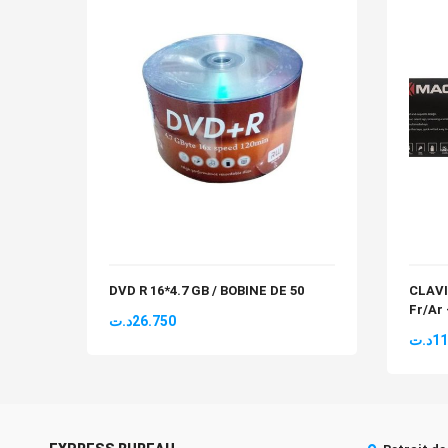
DVD R 16*4.7 GB / BOBINE DE 50
CLAV
Fr/Ar
د.ت
26.750
د.ت
11