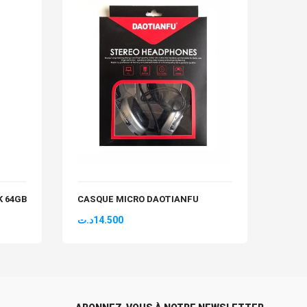
K 64GB
CASQUE MICRO DAOTIANFU
SOUR
د.ت
14.500
د.ت
2