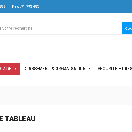
888
Fax :71 793 485
Re
LAIRE
CLASSEMENT & ORGANISATION
SECURITE ET RE
E TABLEAU