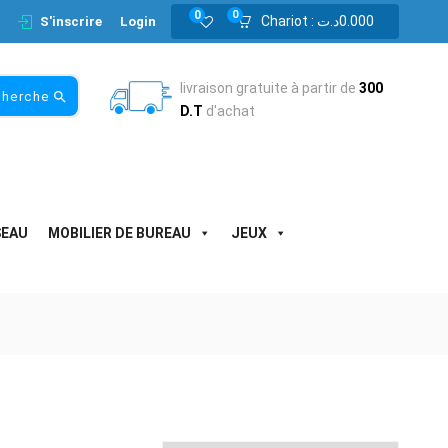
0
0
Chariot :
د.ت
0.000
S'inscrire
Login
livraison gratuite à partir de
300
cherche
D.T
d'achat
SEAU
MOBILIER DE BUREAU
JEUX