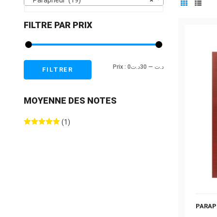
Parapheur (19)
×
FILTRE PAR PRIX
Prix
Prix
Prix :
30د.ت
—
0د.ت
FILTRER
min
max
MOYENNE DES NOTES
(1)
Note
sur 5
PARAP