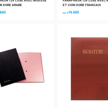
HEUR 12V LUXE AVEC MOUSSE
PARAPHEUR 12V LUXE AVEC
IN DORE ARABE
ET COIN DORE FRANCAIS
.660
د.ت
16.660