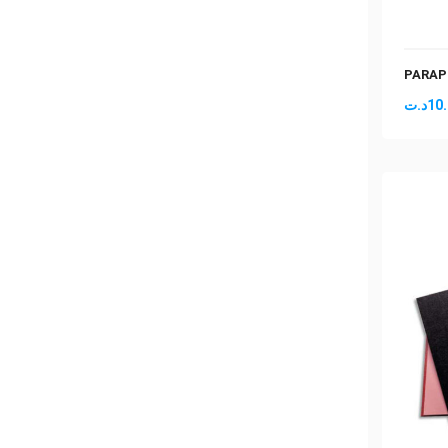
PARAP
د.ت
10