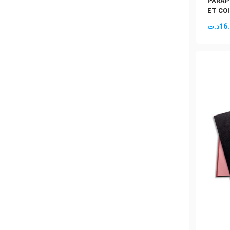
PARAP
ET CO
د.ت
16