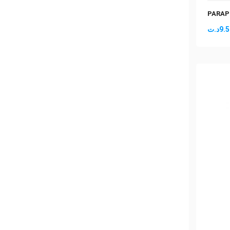
PARAP
د.ت
9.