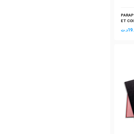
PARAP
ET CO
د.ت
19