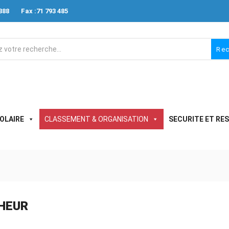
888
Fax :71 793 485
Re
OLAIRE
CLASSEMENT & ORGANISATION
SECURITE ET RE
HEUR