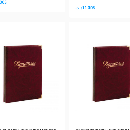
.305
د.ت
11.305