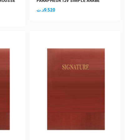
 MOUSSE
PARAPHEUR 12V SIMPLE ARABE
د.ت
9.520