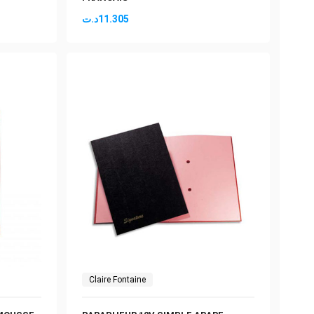
د.ت
11.305
Claire Fontaine