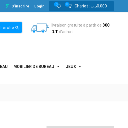
0
0
Chariot :
د.ت
0.000
S'inscrire
Login
livraison gratuite à partir de
300
cherche
D.T
d'achat
SEAU
MOBILIER DE BUREAU
JEUX