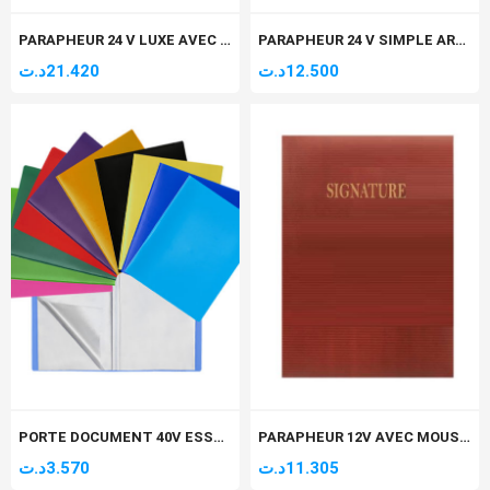
PARAPHEUR 24 V LUXE AVEC MOUSSE ET COIN DORE ARABE
PARAPHEUR 24 V SIMPLE ARABE
د.ت
21.420
د.ت
12.500
PORTE DOCUMENT 40V ESSENTIAL
PARAPHEUR 12V AVEC MOUSSE ARABE
د.ت
3.570
د.ت
11.305