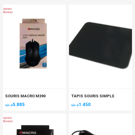
SOURIS MACRO M390
TAPIS SOURIS SIMPLE
د.ت
5.885
د.ت
1.450