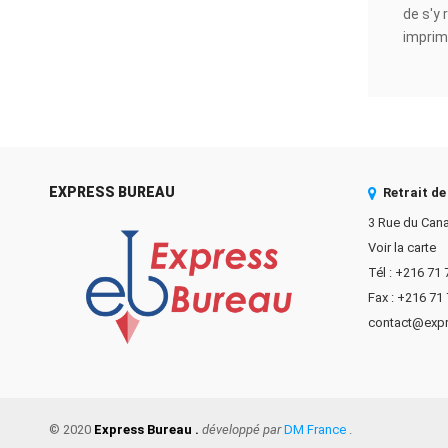
de s'y
imprim
pour vo
EXPRESS BUREAU
Retrait d
3 Rue du Cana
Voir la carte
Tél : +216 71
Fax : +216 71
contact@exp
© 2020
Express Bureau .
développé par
DM France
.