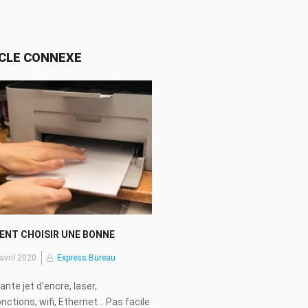
CLE CONNEXE
NT CHOISIR UNE BONNE
MANTE
ié
avril 2020
Express Bureau
nte jet d'encre, laser,
nctions, wifi, Ethernet... Pas facile