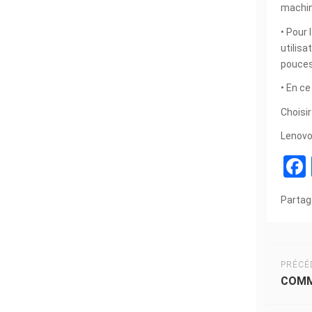
machin
• Pour 
utilisa
pouces
• En ce
Choisi
Lenovo
Partag
PRÉCÉ
COMM