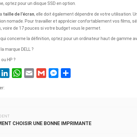
e, optez pour un disque SSD en option.
la
taille de l’écran
, elle doit également dépendre de votre utilisation.
tion nomade. Pour travailler et apprécier confortablement vos films, sé
, voire de 17 pouces si votre budget vous le permet.
 qui concerne la définition, optez pour un ordinateur haut de gamme av
r la marque DELL ?
 ou HP ?
Facebook
LinkedIn
WhatsApp
Email
Gmail
Messenger
Partager
er:
DENT
ENT CHOISIR UNE BONNE IMPRIMANTE