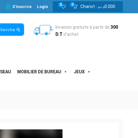
0
0
Chariot :
د.ت
0.000
S'inscrire
Login
livraison gratuite à partir de
300
cherche
D.T
d'achat
ESEAU
MOBILIER DE BUREAU
JEUX