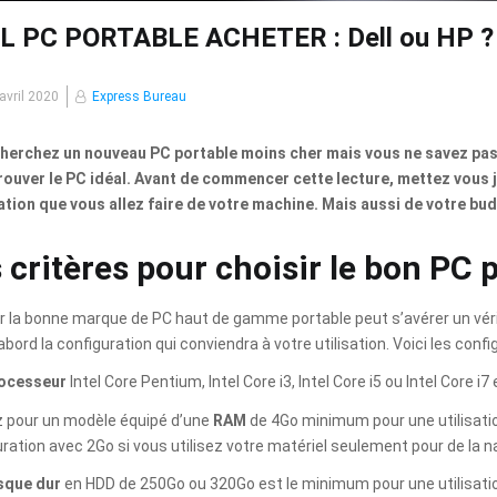
L PC PORTABLE ACHETER : Dell ou HP ?
ié
avril 2020
Express Bureau
herchez un nouveau PC portable moins cher mais vous ne savez pas qu
 trouver le PC idéal. Avant de commencer cette lecture, mettez vous 
isation que vous allez faire de votre machine. Mais aussi de votre bu
 critères pour choisir le bon PC 
r la bonne marque de PC haut de gamme portable peut s’avérer un véri
abord la configuration qui conviendra à votre utilisation. Voici les con
ocesseur
Intel Core Pentium, Intel Core i3, Intel Core i5 ou Intel Core i7
z pour un modèle équipé d’une
RAM
de 4Go minimum pour une utilisati
ration avec 2Go si vous utilisez votre matériel seulement pour de la n
sque dur
en HDD de 250Go ou 320Go est le minimum pour une utilisation 