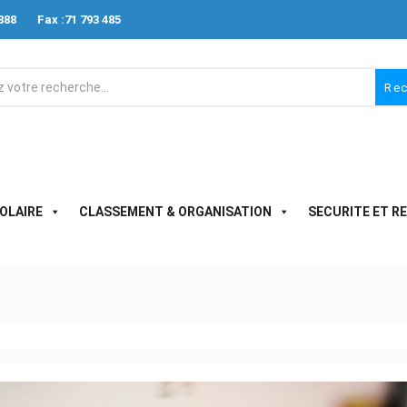
888
Fax :71 793 485
Re
OLAIRE
CLASSEMENT & ORGANISATION
SECURITE ET R