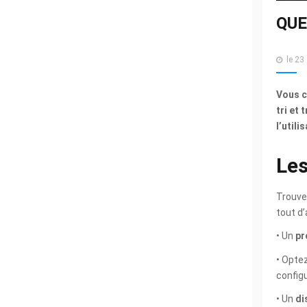
QUE
Publ
le
23 
Vous c
tri et
l’util
Les
Trouve
tout d’
• Un
pr
• Opte
configu
• Un
di