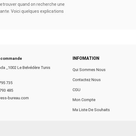
 retrouver quand on recherche une
ante. Voici quelques explications
us aider [...]
INFOMATION
e commande
da _1002 Le Belvédère Tunis
Qui Sommes Nous
Contactez Nous
 795 735
CGU
 793 485
ress-bureau.com
Mon Compte
Ma Liste De Souhaits