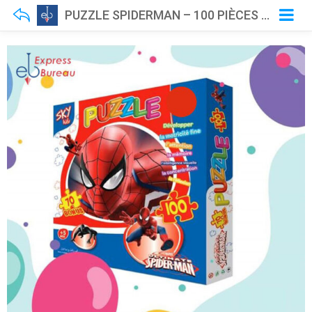
PUZZLE SPIDERMAN – 100 PIÈCES 🧩🕷️🕸️