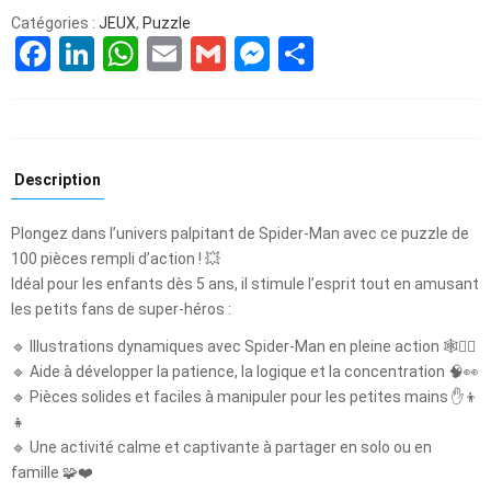
Catégories :
JEUX
,
Puzzle
Facebook
LinkedIn
WhatsApp
Email
Gmail
Messenger
Partager
Description
Plongez dans l’univers palpitant de Spider-Man avec ce puzzle de
100 pièces rempli d’action ! 💥
Idéal pour les enfants dès 5 ans, il stimule l’esprit tout en amusant
les petits fans de super-héros :
🔹 Illustrations dynamiques avec Spider-Man en pleine action 🕸️🦸‍♂️
🔹 Aide à développer la patience, la logique et la concentration 🧠👀
🔹 Pièces solides et faciles à manipuler pour les petites mains ✋👦
👧
🔹 Une activité calme et captivante à partager en solo ou en
famille 🧩❤️