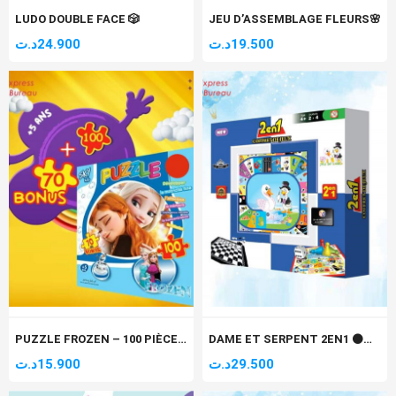
LUDO DOUBLE FACE 🎲
JEU D’ASSEMBLAGE FLEURS🌸
د.ت
24.900
د.ت
19.500
PUZZLE FROZEN – 100 PIÈCES 🧩🌊
DAME ET SERPENT 2EN1 ⚫🐍🌳
د.ت
15.900
د.ت
29.500