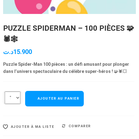
PUZZLE SPIDERMAN – 100 PIÈCES 🧩
🕷️🕸️
د.ت
15.900
Puzzle Spider-Man 100 pièces : un défi amusant pour plonger
dans l’univers spectaculaire du célèbre super-héros !
🧩🕷️💥
AJOUTER AU PANIER
COMPARER
AJOUTER À MA LISTE