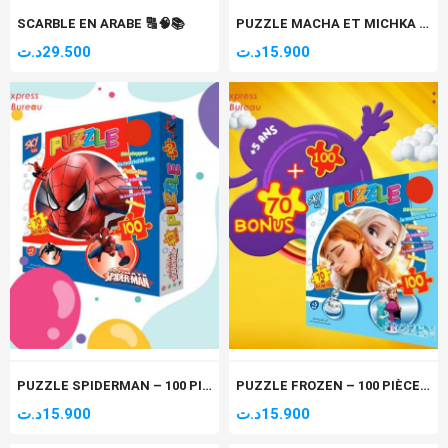
SCARBLE EN ARABE 🔠🧠📚
PUZZLE MACHA ET MICHKA – 100 PIÈCES 🧩🐻🌼
د.ت
29.500
د.ت
15.900
PUZZLE SPIDERMAN – 100 PIÈCES 🧩🕷️🕸️
PUZZLE FROZEN – 100 PIÈCES 🧩🌊
د.ت
15.900
د.ت
15.900