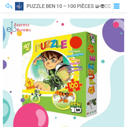
PUZZLE BEN 10 – 100 PIÈCES 🧩👽🦸‍♂️