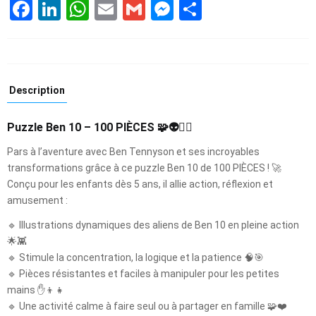
Facebook
LinkedIn
WhatsApp
Email
Gmail
Messenger
Partager
Description
Puzzle Ben 10 – 100 PIÈCES 🧩👽🦸‍♂️
Pars à l’aventure avec Ben Tennyson et ses incroyables
transformations grâce à ce puzzle Ben 10 de 100 PIÈCES ! 🚀
Conçu pour les enfants dès 5 ans, il allie action, réflexion et
amusement :
🔹 Illustrations dynamiques des aliens de Ben 10 en pleine action
🌟👾
🔹 Stimule la concentration, la logique et la patience 🧠🎯
🔹 Pièces résistantes et faciles à manipuler pour les petites
mains ✋👦👧
🔹 Une activité calme à faire seul ou à partager en famille 🧩❤️