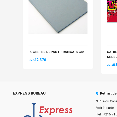
REGISTRE DEPART FRANCAIS GM
CAHIE
SELE
د.ت
12.376
د.ت
6.
EXPRESS BUREAU
Retrait d
3 Rue du Cana
Voir la carte
Tél : +216 71