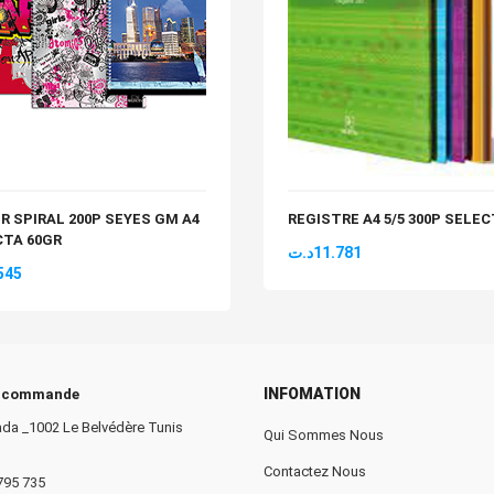
R SPIRAL 200P SEYES GM A4
REGISTRE A4 5/5 300P SELE
CTA 60GR
د.ت
11.781
545
INFOMATION
e commande
da _1002 Le Belvédère Tunis
Qui Sommes Nous
Contactez Nous
 795 735