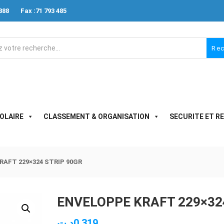
888
Fax :71 793 485
Re
OLAIRE
CLASSEMENT & ORGANISATION
SECURITE ET R
AFT 229×324 STRIP 90GR
ENVELOPPE KRAFT 229×32
د.ت
0.319