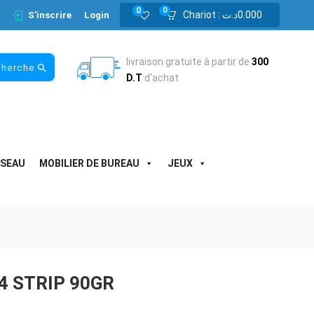
0
0
Chariot :
د.ت
0.000
S'inscrire
Login
livraison gratuite à partir de
300
cherche
D.T
d'achat
ESEAU
MOBILIER DE BUREAU
JEUX
4 STRIP 90GR