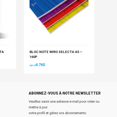
CTA
BLOC NOTE WIRO SELECTA A5 –
CAHI
160P
PM A
د.ت
4.760
د.ت
8
ABONNEZ-VOUS À NOTRE NEWSLETTER
Veuillez saisir une adresse e-mail pour créer ou
mettre à jour
votre profil et gérez vos abonnements: