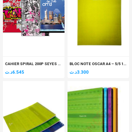
CAHIER SPIRAL 200P SEYES GM A4 SELECTA 60GR
BLOC NOTE OSCAR A4 – 5/5 100P COUVERTURE CARTON
د.ت
6.545
د.ت
3.300