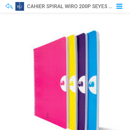
CAHIER SPIRAL WIRO 200P SEYES GM A4 SELECTA 70GR