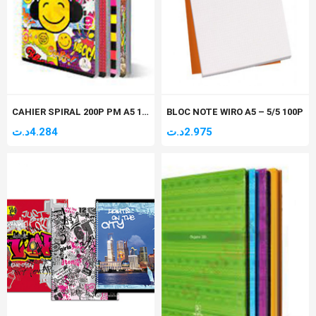
CAHIER SPIRAL 200P PM A5 17*22 SELECTA 60GR
BLOC NOTE WIRO A5 – 5/5 100P
د.ت
4.284
د.ت
2.975