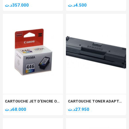
د.ت
357.000
د.ت
4.500
CARTOUCHE JET D’ENCRE ORIGINAL CANON – COULEURS (CL-446)
CARTOUCHE TONER ADAPTABLE SAMSUNG MLT-D111L / 1800 PAGES / NOIR
د.ت
68.000
د.ت
27.950