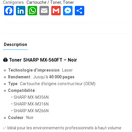
Catégories :
Cartouche / Toner
,
Toner
Facebook
LinkedIn
WhatsApp
Email
Gmail
Messenger
Partager
Description
🖨️
Toner SHARP MX-560FT – Noir
🔹
Technologie d’impression
: Laser
🔹
Rendement
: Jusqu’à
40 000 pages
🔹
Type
: Cartouche d’origine constructeur (OEM)
🔹
Compatibilité
:
• SHARP MX-M356N
• SHARP MX-M316N
• SHARP MX-M266N
🔹
Couleur
: Noir
✅ Idéal pour les environnements professionnels à haut volume