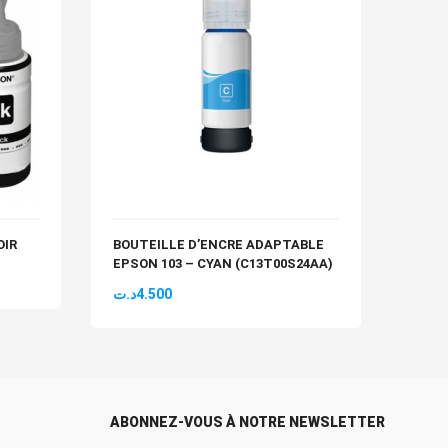
OIR
BOUTEILLE D’ENCRE ADAPTABLE
CART
EPSON 103 – CYAN (C13T00S24AA)
ADAP
NOIR
د.ت
4.500
د.ت
2
ABONNEZ-VOUS À NOTRE NEWSLETTER