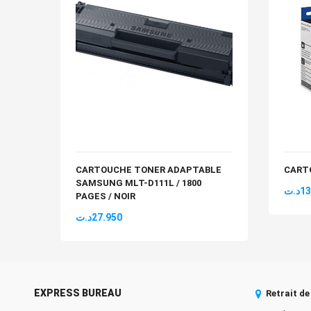
CARTOUCHE TONER ADAPTABLE
CART
SAMSUNG MLT-D111L / 1800
د.ت
13
PAGES / NOIR
د.ت
27.950
EXPRESS BUREAU
Retrait d