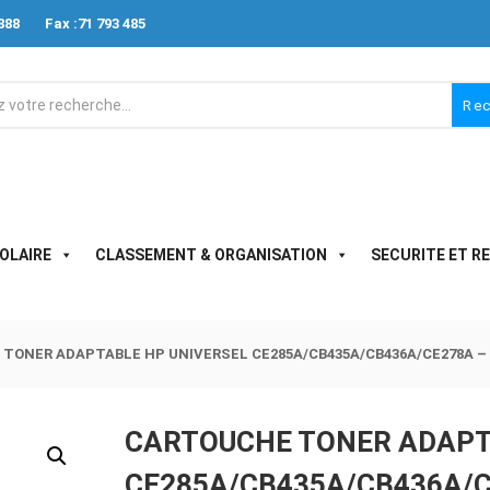
888
Fax :71 793 485
Re
OLAIRE
CLASSEMENT & ORGANISATION
SECURITE ET R
TONER ADAPTABLE HP UNIVERSEL CE285A/CB435A/CB436A/CE278A – 
CARTOUCHE TONER ADAPT
CE285A/CB435A/CB436A/C