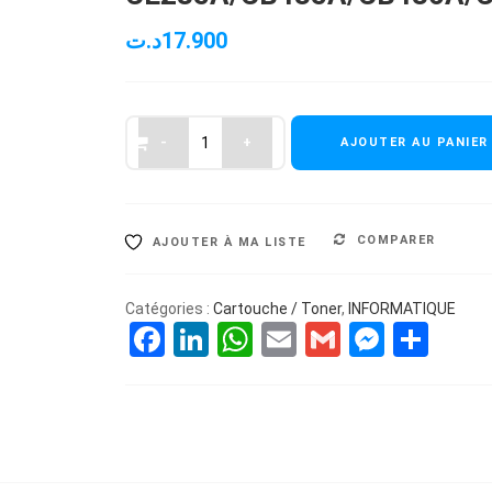
د.ت
17.900
AJOUTER AU PANIER
COMPARER
AJOUTER À MA LISTE
Catégories :
Cartouche / Toner
,
INFORMATIQUE
Facebook
LinkedIn
WhatsApp
Email
Gmail
Messe
Par