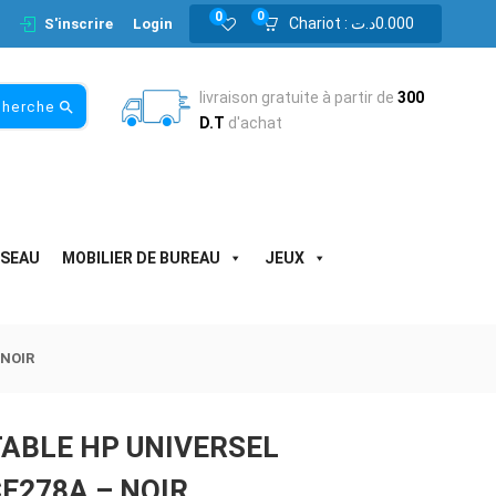
0
0
Chariot :
د.ت
0.000
S'inscrire
Login
livraison gratuite à partir de
300
cherche
D.T
d'achat
ESEAU
MOBILIER DE BUREAU
JEUX
NOIR
ABLE HP UNIVERSEL
E278A – NOIR