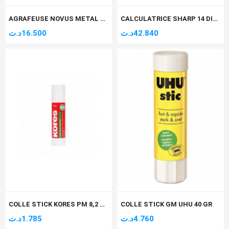
AGRAFEUSE NOVUS METAL STABIL
CALCULATRICE SHARP 14 DIGIT EL-145T
د.ت
16.500
د.ت
42.840
COLLE STICK KORES PM 8,2 GR
COLLE STICK GM UHU 40 GR
د.ت
1.785
د.ت
4.760