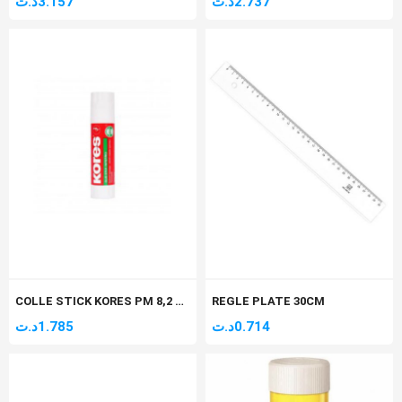
د.ت
3.157
د.ت
2.737
COLLE STICK KORES PM 8,2 GR
REGLE PLATE 30CM
د.ت
1.785
د.ت
0.714