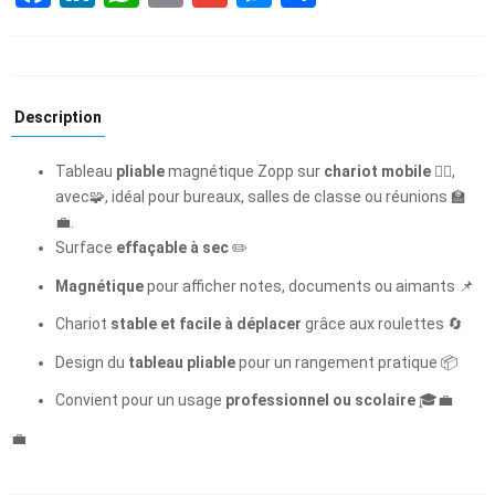
Description
Tableau
pliable
magnétique Zopp sur
chariot mobile
🏃‍♂️,
avec🧩, idéal pour bureaux, salles de classe ou réunions 🏫
💼.
Surface
effaçable à sec
✏️
Magnétique
pour afficher notes, documents ou aimants 📌
Chariot
stable et facile à déplacer
grâce aux roulettes 🔄
Design du
tableau pliable
pour un rangement pratique 📦
Convient pour un usage
professionnel ou scolaire
🎓💼
💼