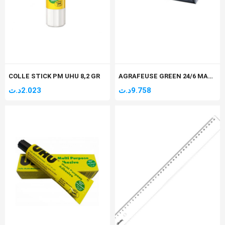
COLLE STICK PM UHU 8,2 GR
AGRAFEUSE GREEN 24/6 MAPED (20-25F) REF 353411
د.ت
2.023
د.ت
9.758