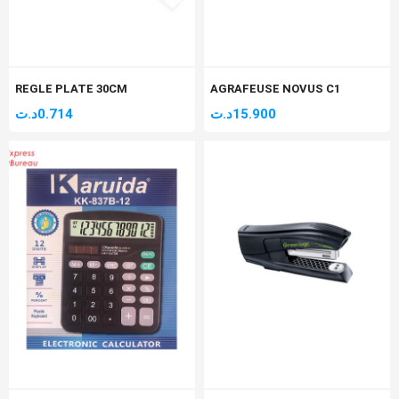
REGLE PLATE 30CM
AGRAFEUSE NOVUS C1
د.ت
0.714
د.ت
15.900