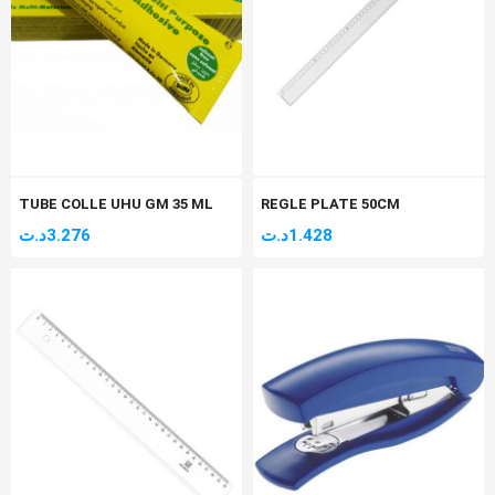
TUBE COLLE UHU GM 35 ML
REGLE PLATE 50CM
د.ت
3.276
د.ت
1.428