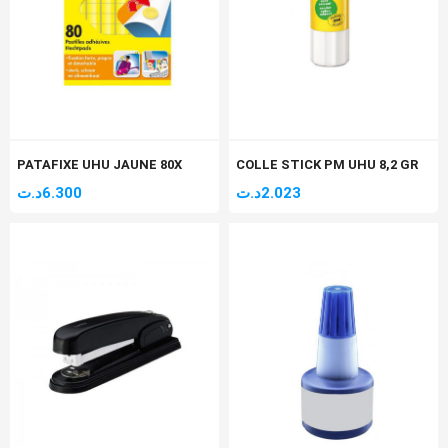
PATAFIXE UHU JAUNE 80X
COLLE STICK PM UHU 8,2 GR
د.ت
6.300
د.ت
2.023