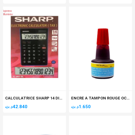
CALCULATRICE SHARP 14 DIGIT EL-145T
ENCRE A TAMPON ROUGE OCEAN
د.ت
42.840
د.ت
1.650