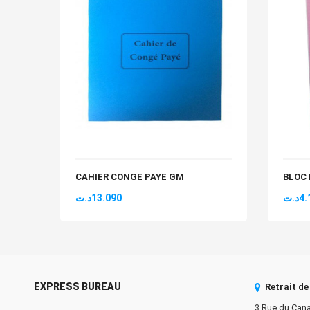
CAHIER CONGE PAYE GM
BLOC 
د.ت
13.090
د.ت
4.
EXPRESS BUREAU
Retrait d
3 Rue du Cana