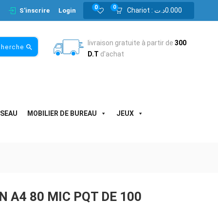
0
0
Chariot :
د.ت
0.000
S'inscrire
Login
livraison gratuite à partir de
300
cherche
D.T
d'achat
ESEAU
MOBILIER DE BUREAU
JEUX
 A4 80 MIC PQT DE 100