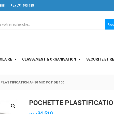
888
Fax :71 793 485
Re
OLAIRE
CLASSEMENT & ORGANISATION
SECURITE ET R
LASTIFICATION A4 80 MIC PQT DE 100
POCHETTE PLASTIFICATION
د.ت
34.510