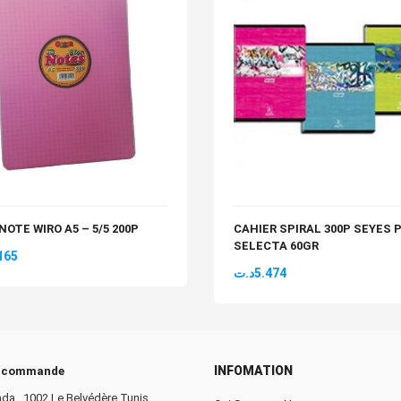
NOTE WIRO A5 – 5/5 200P
CAHIER SPIRAL 300P SEYES 
SELECTA 60GR
165
د.ت
5.474
INFOMATION
e commande
da _1002 Le Belvédère Tunis