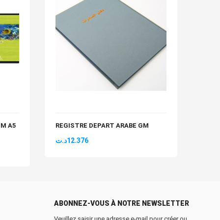
PM A5
REGISTRE DEPART ARABE GM
REPE
د.ت
12.376
د.ت
1
ABONNEZ-VOUS À NOTRE NEWSLETTER
Veuillez saisir une adresse e-mail pour créer ou