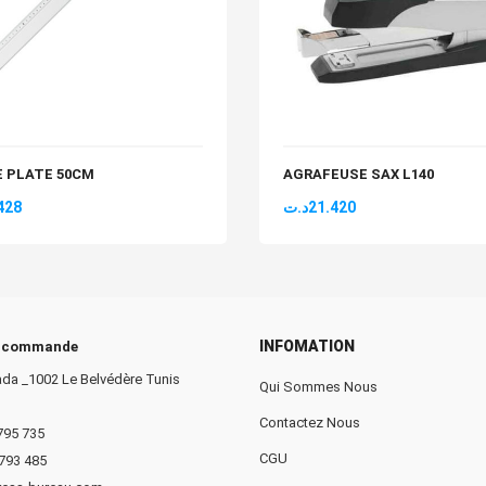
E PLATE 50CM
AGRAFEUSE SAX L140
428
د.ت
21.420
INFOMATION
e commande
da _1002 Le Belvédère Tunis
Qui Sommes Nous
Contactez Nous
 795 735
CGU
 793 485