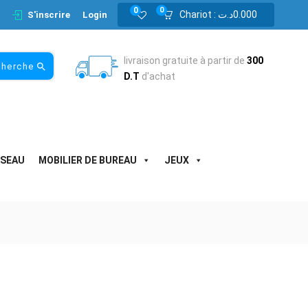
0
0
Chariot :
د.ت
0.000
S'inscrire
Login
livraison gratuite à partir de
300
cherche
D.T
d'achat
ESEAU
MOBILIER DE BUREAU
JEUX