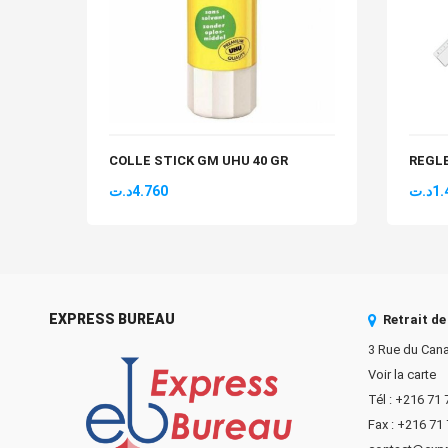
COLLE STICK GM UHU 40 GR
REGL
د.ت
4.760
د.ت
1.
EXPRESS BUREAU
Retrait d
3 Rue du Cana
Voir la carte
Tél : +216 71
Fax : +216 71