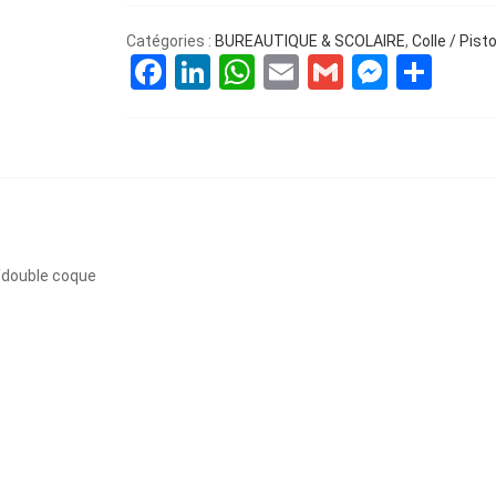
Catégories :
BUREAUTIQUE & SCOLAIRE
,
Colle / Pist
Facebook
LinkedIn
WhatsApp
Email
Gmail
Messe
Par
 /double coque