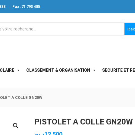
888
Fax :71 793 485
Re
OLAIRE
CLASSEMENT & ORGANISATION
SECURITE ET R
OLET A COLLE GN20W
PISTOLET A COLLE GN20W
د.ت
12.500