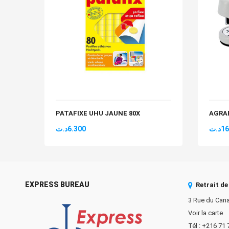
PATAFIXE UHU JAUNE 80X
AGRA
د.ت
6.300
د.ت
16
EXPRESS BUREAU
Retrait d
3 Rue du Cana
Voir la carte
Tél : +216 71