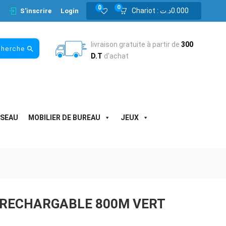
0
0
Chariot :
د.ت
0.000
S'inscrire
Login
livraison gratuite à partir de
300
cherche
D.T
d'achat
ESEAU
MOBILIER DE BUREAU
JEUX
 RECHARGABLE 800M VERT