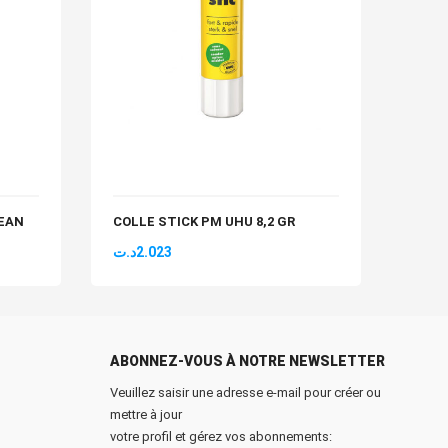
EAN
COLLE STICK PM UHU 8,2 GR
REGL
د.ت
2.023
د.ت
0
ABONNEZ-VOUS À NOTRE NEWSLETTER
Veuillez saisir une adresse e-mail pour créer ou
mettre à jour
votre profil et gérez vos abonnements: