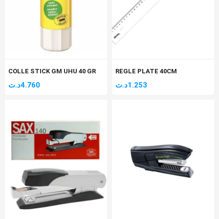
COLLE STICK GM UHU 40 GR
REGLE PLATE 40CM
د.ت
4.760
د.ت
1.253