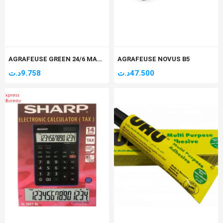
AGRAFEUSE GREEN 24/6 MAPED (20-25F) REF 353411
AGRAFEUSE NOVUS B5
د.ت
9.758
د.ت
47.500