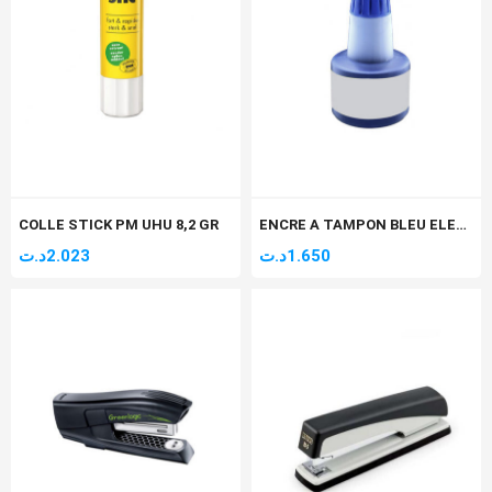
COLLE STICK PM UHU 8,2 GR
ENCRE A TAMPON BLEU ELEPHANT
د.ت
2.023
د.ت
1.650