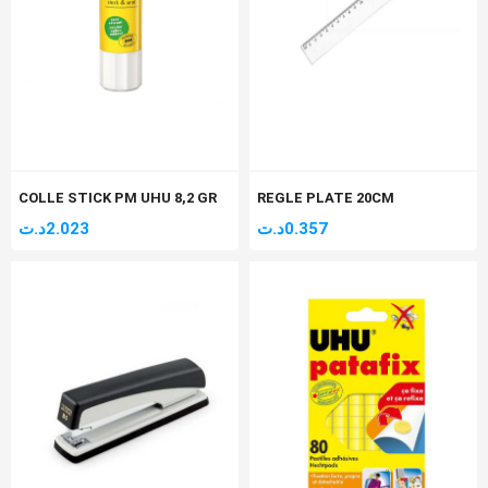
COLLE STICK PM UHU 8,2 GR
REGLE PLATE 20CM
د.ت
2.023
د.ت
0.357