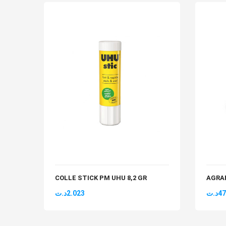
COLLE STICK PM UHU 8,2 GR
AGRA
د.ت
2.023
د.ت
47