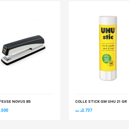
FEUSE NOVUS B5
COLLE STICK GM UHU 21 GR
.500
د.ت
2.737