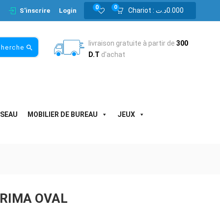
0
0
Chariot :
د.ت
0.000
S'inscrire
Login
livraison gratuite à partir de
300
cherche
D.T
d'achat
ESEAU
MOBILIER DE BUREAU
JEUX
PRIMA OVAL