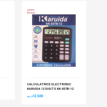
CALCULATRICE ELECTRONIC
COLL
KARUIDA 12 DIGITS KK-837B-12
د.ت
1
د.ت
12.500