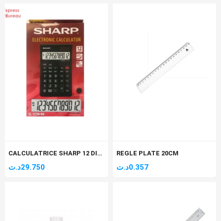
CALCULATRICE SHARP 12 DIGIT EL-122
REGLE PLATE 20CM
د.ت
29.750
د.ت
0.357