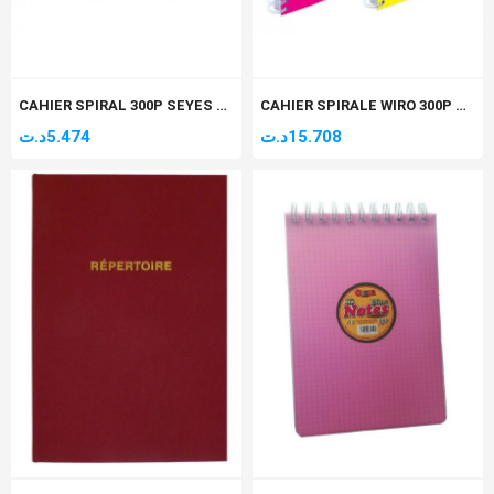
CAHIER SPIRAL 300P SEYES PM A5 SELECTA 60GR
CAHIER SPIRALE WIRO 300P SEYES GM A4 SELECTA 70GR
د.ت
5.474
د.ت
15.708