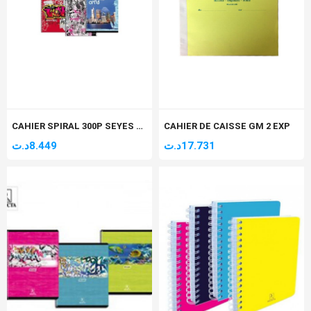
CAHIER SPIRAL 300P SEYES GM A4 SELECTA 60Gr
CAHIER DE CAISSE GM 2 EXP
د.ت
8.449
د.ت
17.731