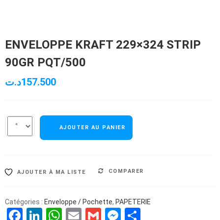
ENVELOPPE KRAFT 229×324 STRIP
90GR PQT/500
د.ت
157.500
AJOUTER AU PANIER
COMPARER
AJOUTER À MA LISTE
Catégories :
Enveloppe / Pochette
,
PAPETERIE
Facebook
LinkedIn
WhatsApp
Email
Gmail
Messenger
Partager