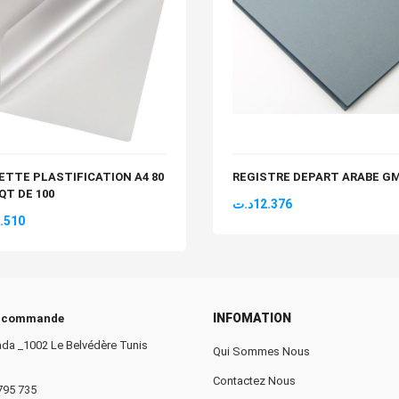
TTE PLASTIFICATION A4 80
REGISTRE DEPART ARABE G
QT DE 100
د.ت
12.376
.510
INFOMATION
e commande
da _1002 Le Belvédère Tunis
Qui Sommes Nous
Contactez Nous
 795 735