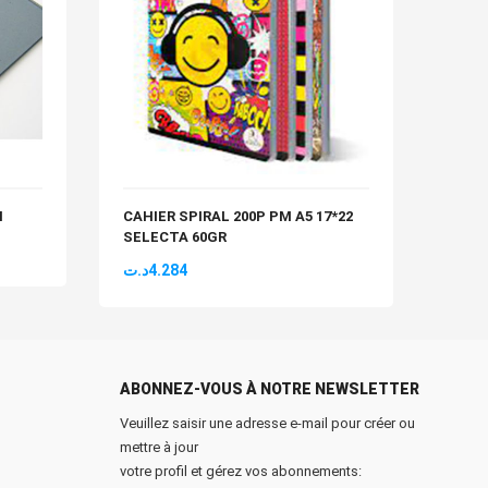
M
CAHIER SPIRAL 200P PM A5 17*22
BLOC
SELECTA 60GR
160P
د.ت
4.284
د.ت
4
ABONNEZ-VOUS À NOTRE NEWSLETTER
Veuillez saisir une adresse e-mail pour créer ou
mettre à jour
votre profil et gérez vos abonnements: