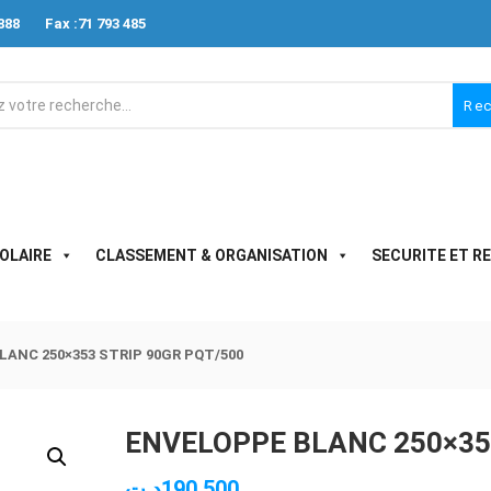
888
Fax :71 793 485
Re
OLAIRE
CLASSEMENT & ORGANISATION
SECURITE ET R
ANC 250×353 STRIP 90GR PQT/500
ENVELOPPE BLANC 250×35
د.ت
190.500