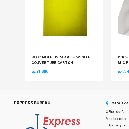
BLOC NOTE OSCAR A5 – 5/5 100P
POCHE
COUVERTURE CARTON
MIC P
د.ت
1.800
د.ت
34
EXPRESS BUREAU
Retrait d
3 Rue du Cana
Voir la carte
Tél : +216 71