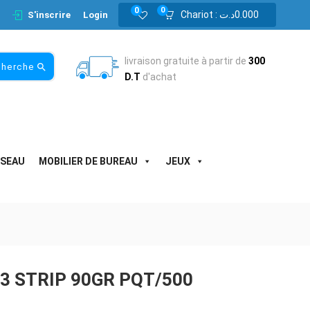
0
0
Chariot :
د.ت
0.000
S'inscrire
Login
livraison gratuite à partir de
300
cherche
D.T
d'achat
ESEAU
MOBILIER DE BUREAU
JEUX
3 STRIP 90GR PQT/500