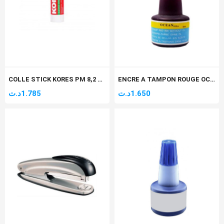
COLLE STICK KORES PM 8,2 GR
ENCRE A TAMPON ROUGE OCEAN
د.ت
1.785
د.ت
1.650