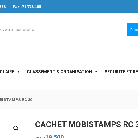
888
Fax :71 793 485
Re
OLAIRE
CLASSEMENT & ORGANISATION
SECURITE ET R
BISTAMPS RC 30
CACHET MOBISTAMPS RC 
د.ت
19.500