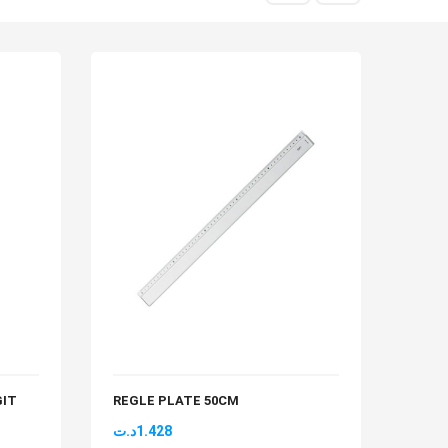
GIT
REGLE PLATE 50CM
CALC
EL-1
د.ت
1.428