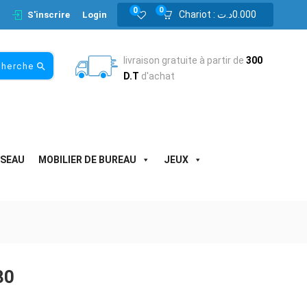
0
0
Chariot :
د.ت
0.000
S'inscrire
Login
livraison gratuite à partir de
300
cherche
D.T
d'achat
ESEAU
MOBILIER DE BUREAU
JEUX
30