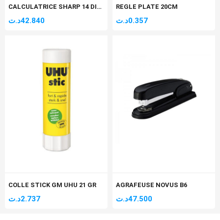
CALCULATRICE SHARP 14 DIGIT EL-145T
REGLE PLATE 20CM
د.ت
42.840
د.ت
0.357
COLLE STICK GM UHU 21 GR
AGRAFEUSE NOVUS B6
د.ت
2.737
د.ت
47.500