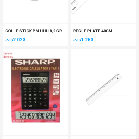
COLLE STICK PM UHU 8,2 GR
REGLE PLATE 40CM
د.ت
2.023
د.ت
1.253