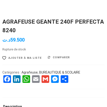
AGRAFEUSE GEANTE 240F PERFECTA
8240
د.ت
59.500
Rupture de stock
COMPARER
AJOUTER À MA LISTE
Catégories :
Agrafeuse
,
BUREAUTIQUE & SCOLAIRE
Facebook
LinkedIn
WhatsApp
Email
Gmail
Messenger
Partager
Description