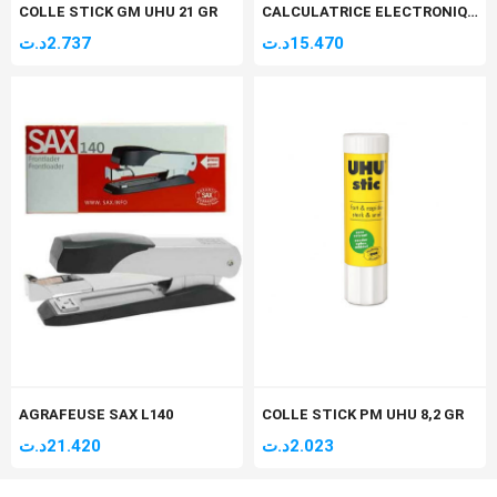
COLLE STICK GM UHU 21 GR
CALCULATRICE ELECTRONIQUE VERTEX 12 DIGITS V.C-203
د.ت
2.737
د.ت
15.470
AGRAFEUSE SAX L140
COLLE STICK PM UHU 8,2 GR
د.ت
21.420
د.ت
2.023