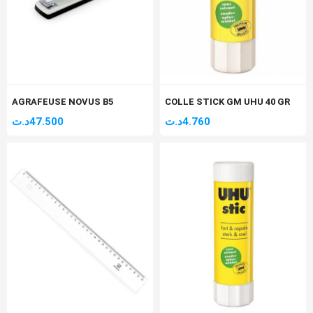
AGRAFEUSE NOVUS B5
COLLE STICK GM UHU 40 GR
د.ت
47.500
د.ت
4.760